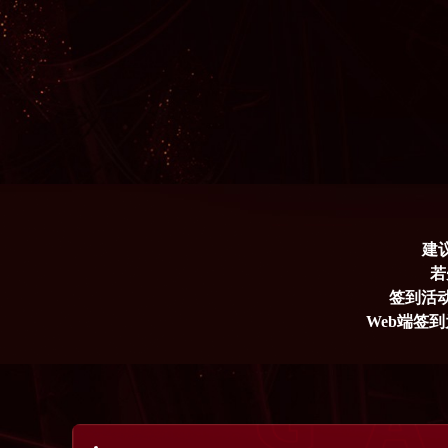
建
 
签到活动
Web端签